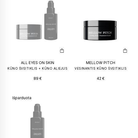
PILNO DYDŽIO KVEPALŲ BUTELIUKAI
KVAPAS NA
50
€
–
100
€
149
€
59
€
ALL EYES ON SKIN
MELLOW PITCH
KŪNO ŠVEITIKLIS + KŪNO ALIEJUS
VĖSINANTIS KŪNO ŠVEITIKLIS
89
€
42
€
Išparduota