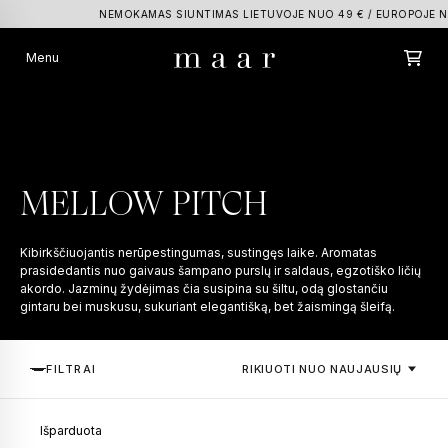
NEMOKAMAS SIUNTIMAS LIETUVOJE NUO 49 € / EUROPOJE NUO 
Tavo krepšelis
Menu
Menu
Atrask
Krepšelyje nėra produktų.
Paprastas ir 100% saugus apmokėjimas
Kvepalai
Popular categories
Kvepalų ekstraktai
Kvepalų aliejai
Kūno priežiūros lini
Namų kvapai
MELLOW PITCH
Popular products
Kūno ir rankų priežiūra
Kibirkščiuojantis nerūpestingumas, sustingęs laike. Aromatas
prasidedantis nuo gaivaus šampano purslų ir saldaus, egzotiško ličių
Išsirink gyvai
akordo. Jazminų žydėjimas čia susipina su šiltu, odą glostančiu
gintaru bei muskusu, sukuriant elegantišką, bet žaismingą šleifą.
Apie mus
RIKIUOTI NUO NAUJAUSIŲ
FILTRAI
LT
Profile
Išparduota
Gift card
PICK 3 SET
CRAVING THE