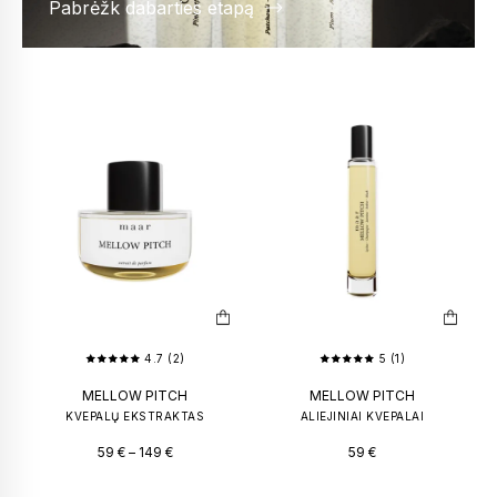
Pabrėžk dabarties etapą
4.7 (2)
5 (1)
MELLOW PITCH
MELLOW PITCH
KVEPALŲ EKSTRAKTAS
ALIEJINIAI KVEPALAI
59
€
–
149
€
59
€