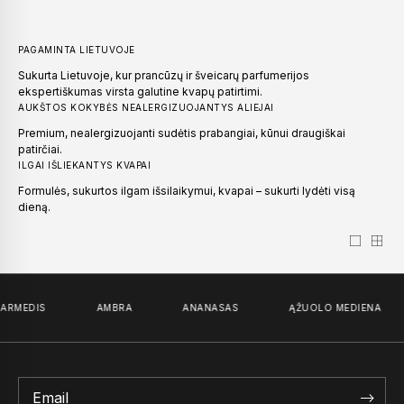
PAGAMINTA LIETUVOJE
Sukurta Lietuvoje, kur prancūzų ir šveicarų parfumerijos
ekspertiškumas virsta galutine kvapų patirtimi.
AUKŠTOS KOKYBĖS NEALERGIZUOJANTYS ALIEJAI
Premium, nealergizuojanti sudėtis prabangiai, kūnui draugiškai
patirčiai.
ILGAI IŠLIEKANTYS KVAPAI
Formulės, sukurtos ilgam išsilaikymui, kvapai – sukurti lydėti visą
dieną.
RMEDIS
AMBRA
ANANASAS
ĄŽUOLO MEDIENA