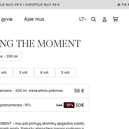
🎁 TIK MAAR.LT: DOVANOS KIEKVIENAM UŽSAKY
k gyvai
Apie mus
LT
Paprastas ir 100% saugus apmokėjimas
ING THE MOMENT
s - 200 ml
 vnt.
3 vnt.
4 vnt.
5 vnt.
59 €
amams - 200 ml
vienkartinis pirkimas
50€
 prenumerata -15%
-15%
59€
NT – nuo pat pirmųjų akimirkų apgaubia subtili,
uojanti migla. Pamažu atmosfera įgauna sodrumo ir