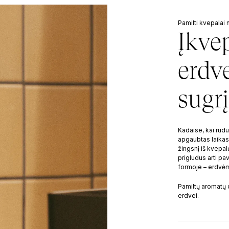
Pamilti kvepalai
Įkve
erdve
sugrį
Kadaise, kai rudu
apgaubtas laikas
žingsnį iš kvepalų
prigludus arti pav
formoje – erdvėms
Pamiltų aromatų d
erdvei.