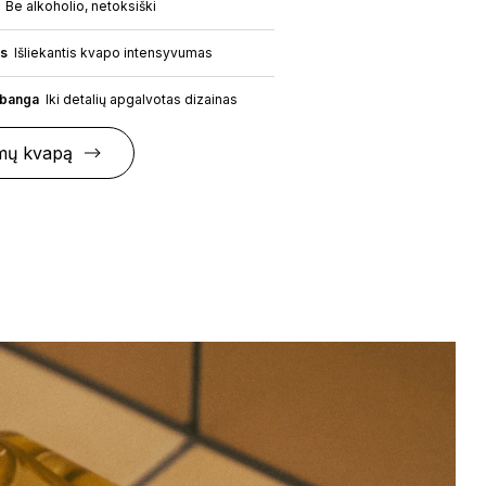
Be alkoholio, netoksiški
as
Išliekantis kvapo intensyvumas
abanga
Iki detalių apgalvotas dizainas
mų kvapą