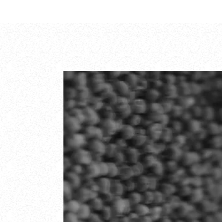
UNDER THE SHE
5 (1)
PERFUME OIL
INCOGNITO
PERFUME OIL
59
€
59
€
Išparduota