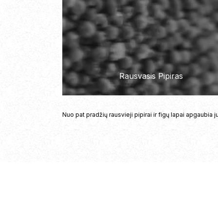
Kedras
Kardamonas
Rausvasis Pipiras
Gintaras
Vetive
EMPLE OF SENSUS
ALL EYES ON S
PERFUME OIL
KŪNO ŠVEITIKLIS + KŪNO
Nuo pat pradžių rausvieji pipirai ir figų lapai apgaubia 
55
€
59
€
89
€