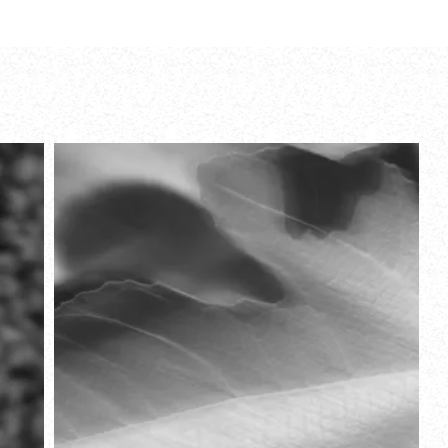
ETS
PARADOX IN A BOTTLE
PERFUME OIL
59
€