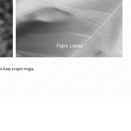
ris
Figa
Pačiulis
Figos Lapas
Vanilė
Mėlynžiedis Vilkdalgis
Tonka
KIN
 ALIEJUS
jus kaip kvapni migla.