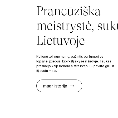
Prancūziška
meistrystė, suk
Lietuvoje
Kelionė toli nuo namų, pažintis parfumerijos
lopšyje, įžiebusi kibirkštį akyse ir širdyje. Tai, kas
prasidėjo kaip bendra aistra kvapui – pavirto giliu ir
išjaustu maar.
maar istorija