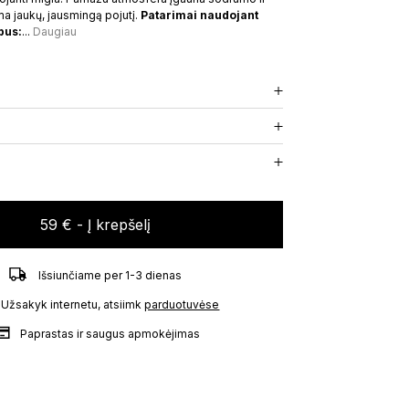
ma jaukų, jausmingą pojutį.
Patarimai naudojant
pus:
...
Daugiau
CRAVING THE MOMENT
ELIUKAI
KVAPAS NAMAMS
59
€
59 €
- Į krepšelį
Išsiunčiame per 1-3 dienas
Užsakyk internetu, atsiimk
parduotuvėse
Paprastas ir saugus apmokėjimas