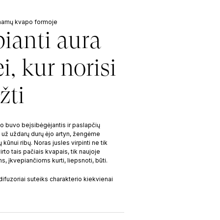
 namų kvapo formoje
pianti aura
i, kur norisi
žti
o buvo beįsibėgėjantis ir paslapčių
 už uždarų durų ėjo artyn, žengėme
 kūnui ribų. Noras jusles virpinti ne tik
irto tais pačiais kvapais, tik naujoje
, įkvepiančioms kurti, liepsnoti, būti.
ifuzoriai suteiks charakterio kiekvienai