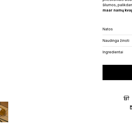
šilumos, palikda
maar namų kva
Gift card
PICK 3 SET
Natos
PILNO DYDŽIO KVEPALŲ BUT
50
€
–
100
€
Naudinga žinoti
149
€
Ingredientai