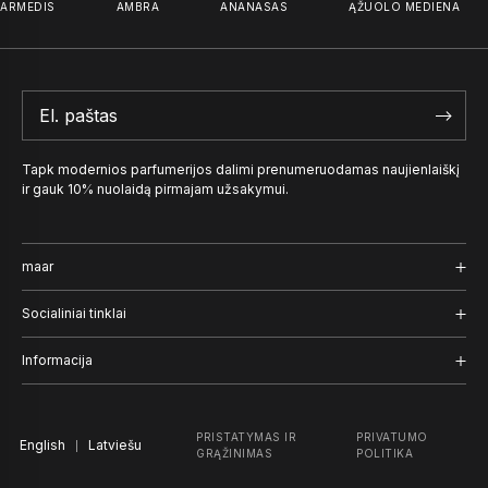
RMEDIS
AMBRA
ANANASAS
ĄŽUOLO MEDIENA
Tapk modernios parfumerijos dalimi prenumeruodamas naujienlaiškį
ir gauk 10% nuolaidą pirmajam užsakymui.
maar
Kvepalai
Socialiniai tinklai
Užrašai
Instagram
Informacija
Naratyvas
Facebook
Pristatymas ir grąžinimas
PRISTATYMAS IR
PRIVATUMO
English
TikTok
Latviešu
Įmonė
GRĄŽINIMAS
POLITIKA