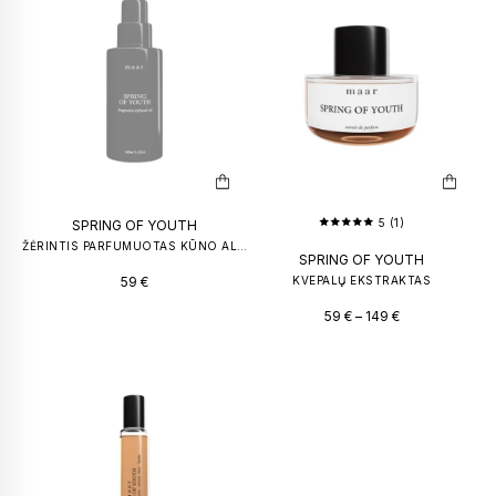
PILNO DYDŽIO KVEPALŲ BUTELIUKAI
KVAPAS NA
50
€
–
100
€
149
€
59
€
5 (1)
SPRING OF YOUTH
ŽĖRINTIS PARFUMUOTAS KŪNO ALIEJUS
SPRING OF YOUTH
59
€
KVEPALŲ EKSTRAKTAS
59
€
–
149
€