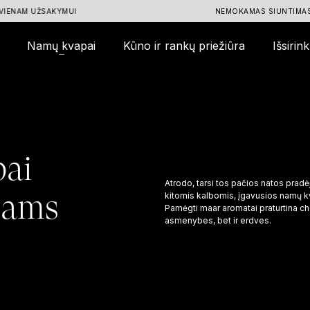
ŽSAKYMUI
NEMOKAMAS SIUNTIMAS LIETUVOJE
Namų kvapai
Kūno ir rankų priežiūra
Išsirin
ts
:
pai
Atrodo, tarsi tos pačios natos pradė
ams
kitomis kalbomis, įgavusios namų 
Pamėgti maar aromatai praturtina cha
asmenybes, bet ir erdves.
Atlik testą – išsirink kvepalus
Kvepalų sluoksniavimas
Unikalios sudėties kvapai
maar STUDIO
maar ISTORIJA
DROP
Atlik testą – išsirink kvepalus
Atlik testą – išsirink kvepalus
Atlik testą – išsirink kvepalus
maar AKROPOLIS KAUNAS
Atlik testą – išsirink kvepalus
Kolekcija — My Body Wants
Magic