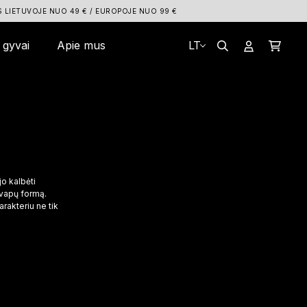
 NUO 49 € / EUROPOJE NUO 99 €
🎁 TIK 
k gyvai
Apie mus
LT
jo kalbėti
kvapų formą.
rakteriu ne tik