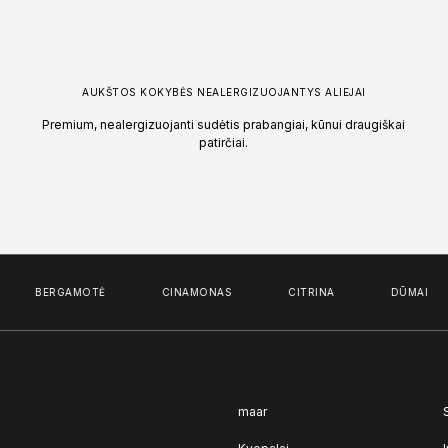
AUKŠTOS KOKYBĖS NEALERGIZUOJANTYS ALIEJAI
Premium, nealergizuojanti sudėtis prabangiai, kūnui draugiškai
patirčiai.
BERGAMOTĖ
CINAMONAS
CITRINA
DŪMAI
maar