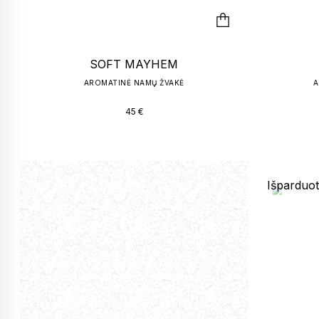
SOFT MAYHEM
AROMATINĖ NAMŲ ŽVAKĖ
A
45
€
My body
T
wants
Išparduo
Magic
Atrask visapusiška prabanga
dvelkiantį kūno priežiūros ritualą,
paryškintą maar kvapais – šilko
švelnumo švytinčiai odai, subtiliai
rafinuotam viso kūno aromatui.