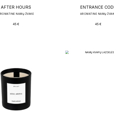
AFTER HOURS
ENTRANCE COD
ROMATINĖ NAMŲ ŽVAKĖ
AROMATINĖ NAMŲ ŽVA
45
€
45
€
UNDER THE SHE
5 (1)
PERFUME OIL
INCOGNITO
PERFUME OIL
59
€
59
€
Išparduota