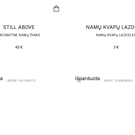
STILL ABOVE
NAMŲ KVAPŲ LAZD
ROMATINĖ NAMŲ ŽVAKĖ
NAMŲ KVAPŲ LAZDELĖ
45
€
3
€
EMPLE OF SENSUS
ALL EYES ON S
PERFUME OIL
KŪNO ŠVEITIKLIS + KŪNO
ta
Išparduota
55
€
59
€
89
€