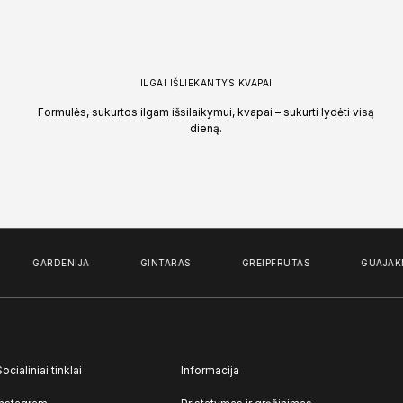
ILGAI IŠLIEKANTYS KVAPAI
Formulės, sukurtos ilgam išsilaikymui, kvapai – sukurti lydėti visą
dieną.
GARDENIJA
GINTARAS
GREIPFRUTAS
GUAJAKMED
Socialiniai tinklai
Informacija