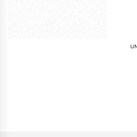
Prabangios priemonės kūnui
UN