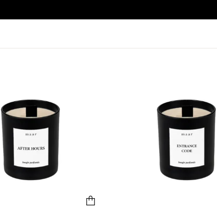
Gift card
PICK 3 SET
PILNO DYDŽIO KVEPALŲ BUT
50
€
–
100
€
149
€