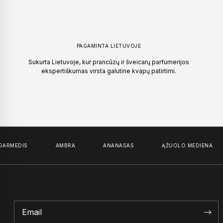
PAGAMINTA LIETUVOJE
Sukurta Lietuvoje, kur prancūzų ir šveicarų parfumerijos
ekspertiškumas virsta galutine kvapų patirtimi.
MEDIS
AMBRA
ANANASAS
ĄŽUOLO MEDIENA