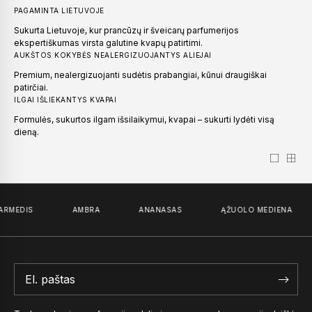
PAGAMINTA LIETUVOJE
Sukurta Lietuvoje, kur prancūzų ir šveicarų parfumerijos
ekspertiškumas virsta galutine kvapų patirtimi.
AUKŠTOS KOKYBĖS NEALERGIZUOJANTYS ALIEJAI
Premium, nealergizuojanti sudėtis prabangiai, kūnui draugiškai
patirčiai.
ILGAI IŠLIEKANTYS KVAPAI
Formulės, sukurtos ilgam išsilaikymui, kvapai – sukurti lydėti visą
dieną.
ARMEDIS
AMBRA
ANANASAS
ĄŽUOLO MEDIENA