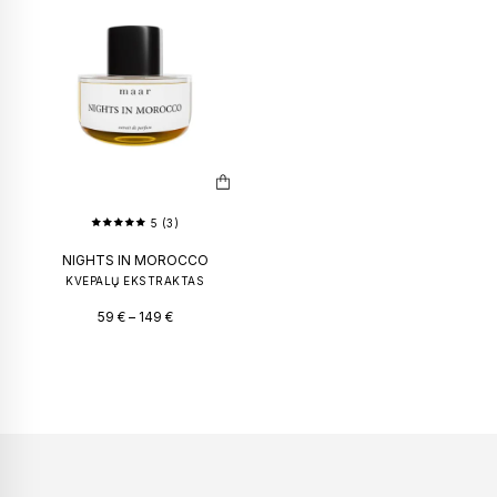
PILNO DYDŽIO KVEPALŲ BUTELIUKAI
KVAPAS NA
50
€
–
100
€
149
€
59
€
5 (3)
NIGHTS IN MOROCCO
KVEPALŲ EKSTRAKTAS
59
€
–
149
€