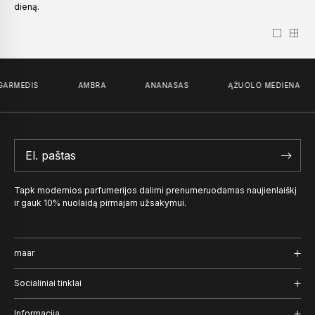
dieną.
ARMEDIS
AMBRA
ANANASAS
ĄŽUOLO MEDIENA
Tapk modernios parfumerijos dalimi prenumeruodamas naujienlaiškį
ir gauk 10% nuolaidą pirmajam užsakymui.
maar
Kvepalai
Socialiniai tinklai
Užrašai
Instagram
Informacija