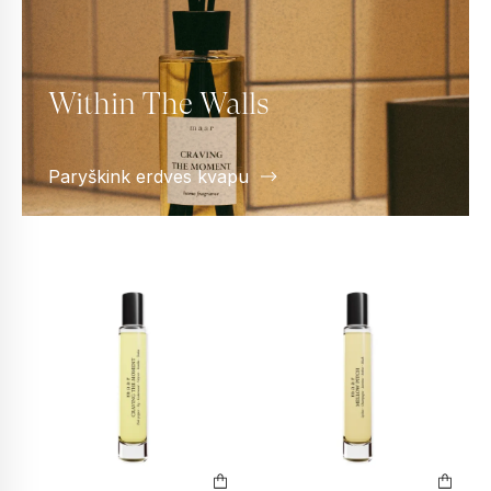
Within The Walls
Paryškink erdves kvapu