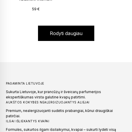
59
€
Rodyti daugiau
PAGAMINTA LIETUVOJE
Sukurta Lietuvoje, kur prancūzų ir šveicarų parfumerijos
ekspertiškumas virsta galutine kvapų patirtimi.
AUKŠTOS KOKYBĖS NEALERGIZUOJANTYS ALIEJAI
Premium, nealergizuojanti sudėtis prabangiai, kūnui draugiškai
patirčiai.
ILGAI IŠLIEKANTYS KVAPAI
Formulės, sukurtos ilgam išsilaikymui, kvapai – sukurti lydėti visą