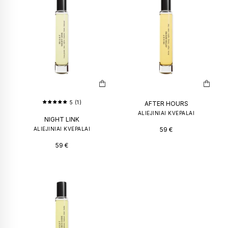
PILNO DYDŽIO KVEPALŲ BUTELIUKAI
KVAPAS NA
50
€
–
100
€
149
€
59
€
5 (1)
AFTER HOURS
ALIEJINIAI KVEPALAI
NIGHT LINK
ALIEJINIAI KVEPALAI
59
€
59
€