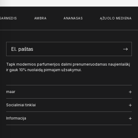
RMEDIS
AMBRA
ANANASAS
ĄŽUOLO MEDIENA
Tapk modernios parfumerijos dalimi prenumeruodamas naujienlaiškį
ir gauk 10% nuolaidą pirmajam užsakymui.
maar
Kvepalai
Socialiniai tinklai
Užrašai
Instagram
Informacija
Naratyvas
Facebook
Pristatymas ir grąžinimas