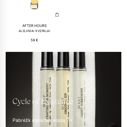
AFTER HOURS
ALIEJINIAI KVEPALAI
59
€
Cycle of Existence
Pabrėžk dabarties etapą