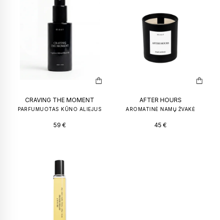
PILNO DYDŽIO KVEPALŲ BUTELIUKAI
KVAPAS NA
50
€
–
100
€
149
€
59
€
CRAVING THE MOMENT
AFTER HOURS
PARFUMUOTAS KŪNO ALIEJUS
AROMATINĖ NAMŲ ŽVAKĖ
59
€
45
€