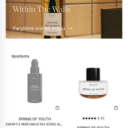
Within The Walls
Paryškink erdves kvapu
Išparduota
5 (1)
SPRING OF YOUTH
ŽĖRINTIS PARFUMUOTAS KŪNO ALIEJUS
SPRING OF YOUTH