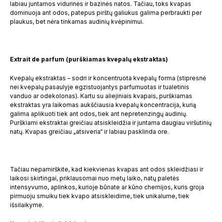
labiau juntamos vidurinės ir bazinės natos. Tačiau, toks kvapas
dominuoja ant odos, patepus pirštų galiukus galima perbraukti per
plaukus, bet nėra tinkamas audinių kvėpinimui.
Extrait de parfum (purškiamas kvepalų ekstraktas)
Kvepalų ekstraktas – sodri ir koncentruota kvepalų forma (stipresnė
nei kvepalų pasaulyje egzistuojantys parfumuotas ir tualetinis
vanduo ar odekolonas). Kartu su aliejiniais kvapais, purškiamas
ekstraktas yra laikomas aukščiausia kvepalų koncentracija, kurią
galima aplikuoti tiek ant odos, tiek ant nepretenzingų audinių.
Purškiami ekstraktai greičiau atsiskleidžia ir juntama daugiau viršutinių
natų. Kvapas greičiau „atsiveria“ ir labiau pasklinda ore.
Tačiau nepamirškite, kad kiekvienas kvapas ant odos skleidžiasi ir
laikosi skirtingai, priklausomai nuo metų laiko, natų paletės
intensyvumo, aplinkos, kurioje būnate ar kūno chemijos, kuris groja
pirmuoju smuiku tiek kvapo atsiskleidime, tiek unikalume, tiek
išsilaikyme.