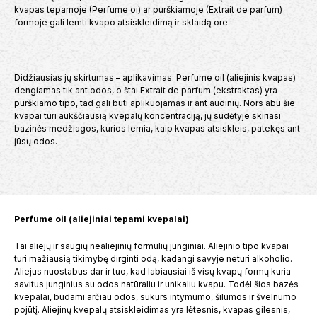
kvapas tepamoje (Perfume oi) ar purškiamoje (Extrait de parfum)
formoje gali lemti kvapo atsiskleidimą ir sklaidą ore.
Didžiausias jų skirtumas – aplikavimas. Perfume oil (aliejinis kvapas)
dengiamas tik ant odos, o štai Extrait de parfum (ekstraktas) yra
purškiamo tipo, tad gali būti aplikuojamas ir ant audinių. Nors abu šie
kvapai turi aukščiausią kvepalų koncentraciją, jų sudėtyje skiriasi
bazinės medžiagos, kurios lemia, kaip kvapas atsiskleis, patekęs ant
jūsų odos.
Perfume oil (aliejiniai tepami kvepalai)
Tai aliejų ir saugių nealiejinių formulių junginiai. Aliejinio tipo kvapai
turi mažiausią tikimybę dirginti odą, kadangi savyje neturi alkoholio.
Aliejus nuostabus dar ir tuo, kad labiausiai iš visų kvapų formų kuria
savitus junginius su odos natūraliu ir unikaliu kvapu. Todėl šios bazės
kvepalai, būdami arčiau odos, sukurs intymumo, šilumos ir švelnumo
pojūtį. Aliejinų kvepalų atsiskleidimas yra lėtesnis, kvapas gilesnis,