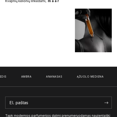
Kvapnių kėlionių linkėdami,
m a a r
DIS
AMBRA
ANANASAS
ĄŽUOLO MEDIENA
Tapk modernios parfumerijos dalimi prenumeruodamas naujienlaiškį