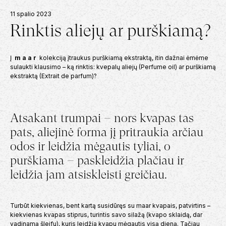
PILNO DYDŽIO KVEPALŲ BUTELIUKAI
KVAPAS NA
11 spalio 2023
50
€
–
100
€
149
€
59
€
Rinktis aliejų ar purškiamą?
Į
m a a r
kolekciją įtraukus purškiamą ekstraktą, itin dažnai ėmėme
sulaukti klausimo – ką rinktis: kvepalų aliejų (Perfume oil) ar purškiamą
ekstraktą (Extrait de parfum)?
Atsakant trumpai – nors kvapas tas
pats, aliejinė forma jį pritraukia arčiau
odos ir leidžia mėgautis tyliai, o
purškiama – paskleidžia plačiau ir
leidžia jam atsiskleisti greičiau.
Turbūt kiekvienas, bent kartą susidūręs su maar kvapais, patvirtins –
kiekvienas kvapas stiprus, turintis savo silažą (kvapo sklaidą, dar
vadinamą šleifu), kuris leidžia kvapu mėgautis visą dieną. Tačiau