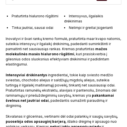
Praturtinta hialurono rūgštimi
Intensyvus, ilgalaikis
drėkinimas
Tinka jautriai, sausai odai
Nelimpi ir greitai įsigerianti
Inovatyvi ir švari rankų kremo formulė, praturtinta maar kvapo natomis,
suteikia intensyvų ir ilgalaikį drėkinimą, padedanti suminkštinti ir
pamaitinti net sausiausiąs rankas. Kremas praturtintas
mažos
molekulinės masės hialurono rūgštimi
, kuri prasiskverbia į
gilesnius odos sluoksnius efektyviam drėkinimui ir padidintam
elastingumui.
Intensyviai drėkinantys
ingredientai
,
tokie kaip sviesto medžio
sviestas, chochobo aliejus ir saldžiųjų migdolų aliejus, suteikia
turtingą ir ilgalaikį maitinamąjį poveikį, tinkantį net sausiausiąi odai.
Praturtintas ramunėlių ekstraktu, alavijais ir pantenoliu, žinomais dėl
raminamųjų ir priešuždegiminių savybių, kremas yra
pakankamai
švelnus net jautriai odai
, padedantis sumažinti paraudimą ir
dirginimą.
Skvalanas ir glicerinas, vertinami dėl odai palankių ir saugių savybių,
puoselėja odos apsauginį barjerą
, išlaiko drėgmę ir apsaugo nuo
aplinkos veiksnių. Kremas
neturi jokių agresyvių priedų
ir