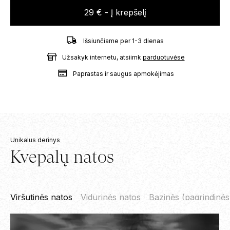
29 €
- Į krepšelį
Išsiunčiame per 1-3 dienas
Užsakyk internetu, atsiimk
parduotuvėse
Paprastas ir saugus apmokėjimas
Unikalus derinys
Kvepalų natos
Viršutinės natos
Vidurinės natos
Bazinės (pagrindinės