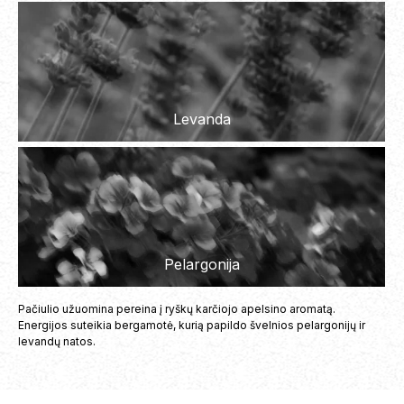
Cinamonas
Levanda
Tabakas
Pelargonija
Pačiulio užuomina pereina į ryškų karčiojo apelsino aromatą.
Energijos suteikia bergamotė, kurią papildo švelnios pelargonijų ir
levandų natos.