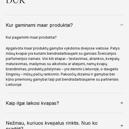
Kur gaminami maar produktai?
Kur pagaminti maar produktai?
Apgalvota maar produktų gamyba vykdoma dvejose vietose. Patys
mūsų kvapai yra kuriami bendradarbiaujant su garsiais Šveicarijos
parfumerijos namais. Visi kiti etapai – testavimas, atrankos, kvepalų
maturavimas, maišymas su alkoholiu ar aliejumi, namų kvapų
brandinimas, produktų pilstymas – yra daromi Lietuvoje, o daugelis
žingsnių – mūsų pačių rankomis. Pakuočių dizainui ir gamybai bei
kūno priemonių gamybai taip pat bendradarbiaujame su partneriais
Lietuvoje
Kaip ilgai laikosi kvapas?
Nežinau, kuriuos kvepalus rinktis. Nuo ko
pradėti?