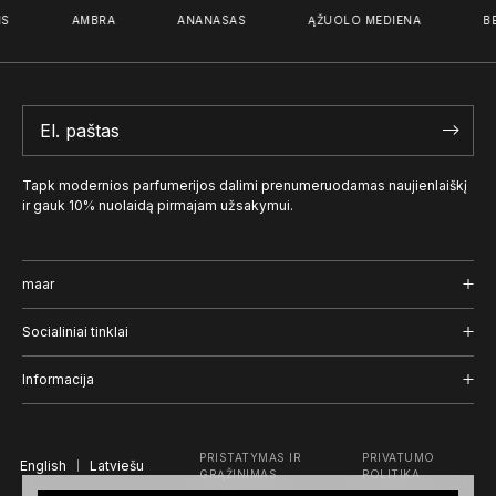
AMBRA
ANANASAS
ĄŽUOLO MEDIENA
BER
Tapk modernios parfumerijos dalimi prenumeruodamas naujienlaiškį
ir gauk 10% nuolaidą pirmajam užsakymui.
maar
Kvepalai
Socialiniai tinklai
Užrašai
Instagram
Informacija
Naratyvas
Facebook
Pristatymas ir grąžinimas
PRISTATYMAS IR
PRIVATUMO
English
TikTok
Latviešu
Įmonė
GRĄŽINIMAS
POLITIKA