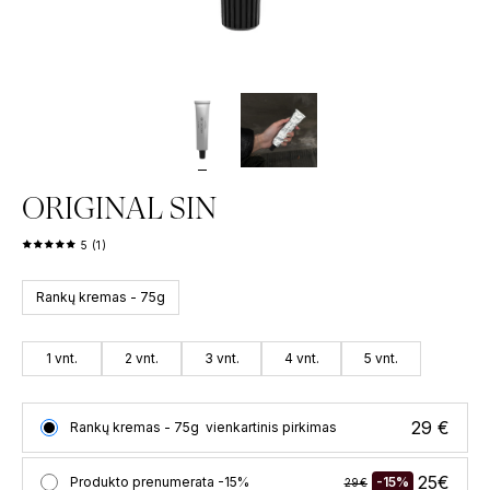
PILNO DYDŽIO KVEPALŲ BUTELIUKAI
KVAPAS NA
50
€
–
100
€
149
€
59
€
ORIGINAL SIN
5 (1)
Rankų kremas - 75g
1 vnt.
2 vnt.
3 vnt.
4 vnt.
5 vnt.
29 €
Rankų kremas - 75g
vienkartinis pirkimas
25€
Produkto prenumerata -15%
-15%
29€