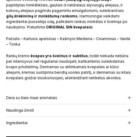
papildytas minkštikliais, gautais iš natūralaus alyvuogių aliejaus, ir
kokosų aliejaus pagrindu pagamintu emulgatoriumi, suteikiančiais
gilų drėkinimą ir minkštumą rankoms.
Harmoningai veikdami
ingredientai puoselėja odą, palikdami rankas minkštas ir švelniąs po
naudojimo. Praturtinta
ORIGINAL SIN kvepalais:
Pačiulis – Kartusis apelsinas – Kašmyro Mediena – Cinamonas – Vanilė
– Tonka
Rankų kremo
kvapas yra švelnus ir subtilus
, todėl niekada nebūna
per intensyvus net reguliariai naudojant, kartkartėmis suteikdamas
kvapo prisilietimą. Derinamas su atitinkamais kvepalais ar kūno
aliejumi, kremas sustiprina bendrą uoslės patirtį, o derinamas su kitais
kvepalais gražiai sluoksniuojasi, atskleidžiant netikėtus akordus.
Dera su šiais maar aromatais
Naudinga žinoti
Ingredientai