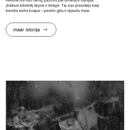
Kelionė toli nuo namų, pažintis parfumerijos lopšyje,
įžiebusi kibirkštį akyse ir širdyje. Tai, kas prasidėjo kaip
bendra aistra kvapui – pavirto giliu ir išjaustu maar.
maar istorija