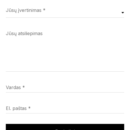
Jūsų įvertinimas
*
Jūsų atsiliepimas
Vardas
*
El. paštas
*