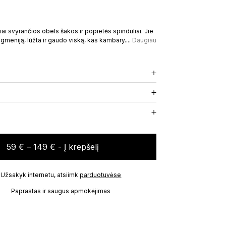
iai svyrančios obels šakos ir popietės spinduliai. Jie
CRAVING THE MOMENT
gmeniją, lūžta ir gaudo viską, kas kambary....
Daugiau
ELIUKAI
KVAPAS NAMAMS
59
€
59
€
–
149
€
- Į krepšelį
Užsakyk internetu, atsiimk
parduotuvėse
Paprastas ir saugus apmokėjimas