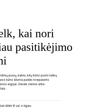
elk, kai nori
au pasitikėjimo
mi
idinių pusių, kaklo, kitų kūno puslo taškų
 Tavo kūno šiluma padės kvepalams
ienos eigoje. Dėvėk vienus arba
tais.
Gali išlikti 8 val. ir ilgiau