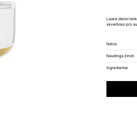
Lauke derisi tank
Gift card
PICK 3 SET
skverbiasi pro au
PILNO DYDŽIO KVEPALŲ BUT
50
€
–
100
€
149
€
Natos
Naudinga žinoti
Ingredientai