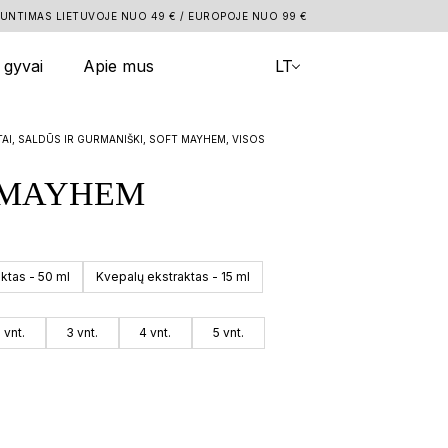
UVOJE NUO 49 € / EUROPOJE NUO 99 €
🎁
k gyvai
Apie mus
LT
AI, SALDŪS IR GURMANIŠKI, SOFT MAYHEM, VISOS
 MAYHEM
ktas - 50 ml
Kvepalų ekstraktas - 15 ml
 vnt.
3 vnt.
4 vnt.
5 vnt.
s
DROP
Atlik testą – išsirink kvepalus
Atlik testą – išsirink kvepalus
Atlik testą – išsirink kvepalus
maar AKROPOLIS KAUNAS
Atlik testą – išsirink kvepalus
nis pirkimas
 prenumerata -15%