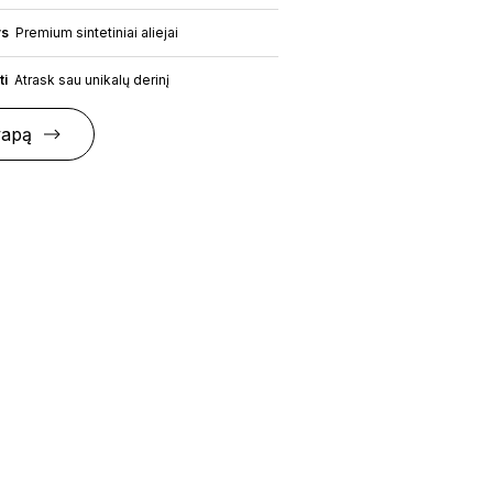
ys
Premium sintetiniai aliejai
ti
Atrask sau unikalų derinį
vapą