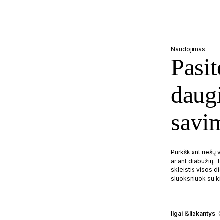
Naudojimas
Pasit
daugi
savi
Purkšk ant riešų v
ar ant drabužių.
skleistis visos d
sluoksniuok su ki
Ilgai išliekantys