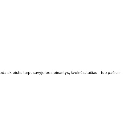
Žaliasis Obuolys
KIN
 ALIEJUS
eda skleistis tarpusavyje besipinantys, švelnūs, tačiau – tuo pačiu ir
Kvap