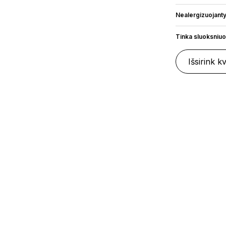
Nealergizuojant
Tinka sluoksniuo
Išsirink k