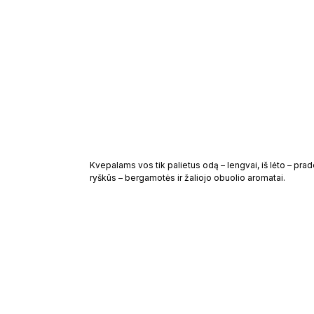
Bergamotė
EMPLE OF SENSUS
ALL EYES ON S
PERFUME OIL
KŪNO ŠVEITIKLIS + KŪNO
Kvepalams vos tik palietus odą – lengvai, iš lėto – prad
ryškūs – bergamotės ir žaliojo obuolio aromatai.
55
€
59
€
89
€