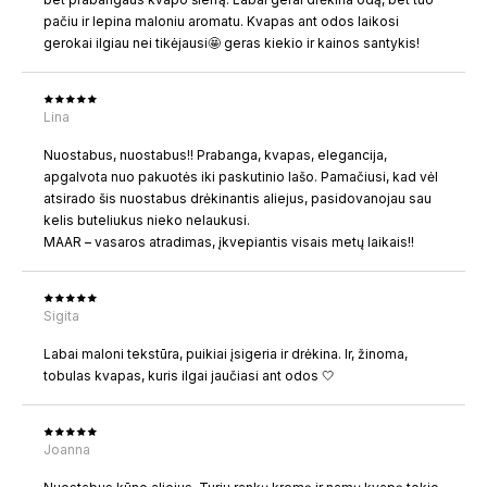
pačiu ir lepina maloniu aromatu. Kvapas ant odos laikosi
gerokai ilgiau nei tikėjausi🤩 geras kiekio ir kainos santykis!
Lina
Nuostabus, nuostabus!! Prabanga, kvapas, elegancija,
apgalvota nuo pakuotės iki paskutinio lašo. Pamačiusi, kad vėl
atsirado šis nuostabus drėkinantis aliejus, pasidovanojau sau
kelis buteliukus nieko nelaukusi.
MAAR – vasaros atradimas, įkvepiantis visais metų laikais!!
Sigita
Labai maloni tekstūra, puikiai įsigeria ir drėkina. Ir, žinoma,
tobulas kvapas, kuris ilgai jaučiasi ant odos 🤍
Joanna