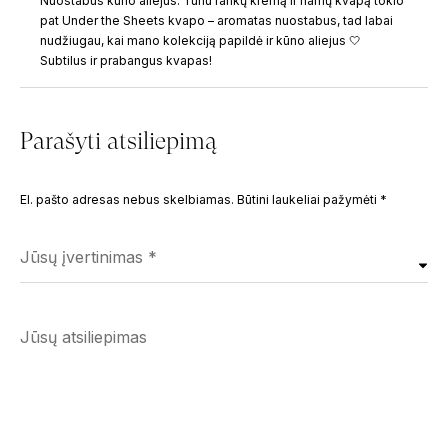
Nuostabus kūno aliejus. Turiu rankų kremą ir namų kvapą tokio
pat Under the Sheets kvapo – aromatas nuostabus, tad labai
nudžiugau, kai mano kolekciją papildė ir kūno aliejus 🤍
Subtilus ir prabangus kvapas!
Parašyti atsiliepimą
El. pašto adresas nebus skelbiamas.
Būtini laukeliai pažymėti
*
Jūsų įvertinimas
*
Jūsų atsiliepimas