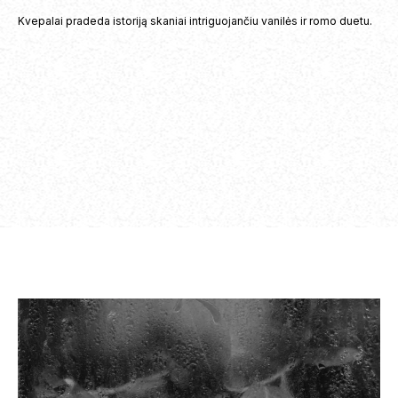
Kvepalai pradeda istoriją skaniai intriguojančiu vanilės ir romo duetu.
Tabakas