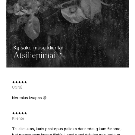
Ką sako mūsų klientai
Atsiliepimai
5
UGNĖ
Nerealus kvapas 😍
Klientė
Tai aliejukas, kuris pasitepus palieka dar nedaug kam žinomo,
bet prabangaus kvapo šleifą. Labai gerai drėkina odą, bet tuo