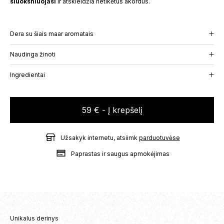
sluoksniuojasi
ir atskleidžia netikėtus akordus.
Dera su šiais maar aromatais
Naudinga žinoti
Ingredientai
59 €
- Į krepšelį
Užsakyk internetu, atsiimk
parduotuvėse
Paprastas ir saugus apmokėjimas
Unikalus derinys