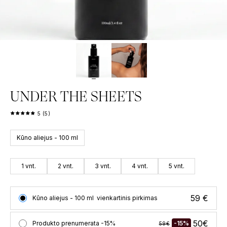
PILNO DYDŽIO KVEPALŲ BUTELIUKAI
KVAPAS NA
50
€
–
100
€
149
€
59
€
UNDER THE SHEETS
5 (5)
Kūno aliejus - 100 ml
1 vnt.
2 vnt.
3 vnt.
4 vnt.
5 vnt.
59 €
Kūno aliejus - 100 ml
vienkartinis pirkimas
50€
Produkto prenumerata -15%
-15%
59€