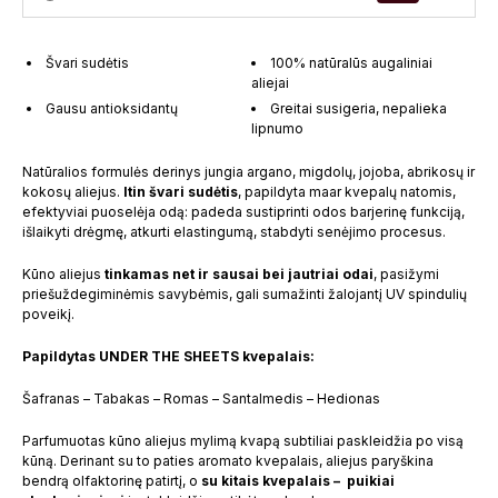
Švari sudėtis
100% natūralūs augaliniai
aliejai
Gausu antioksidantų
Greitai susigeria, nepalieka
lipnumo
Natūralios formulės derinys jungia argano, migdolų, jojoba, abrikosų ir
kokosų aliejus.
Itin švari sudėtis
, papildyta maar kvepalų natomis,
efektyviai puoselėja odą: padeda sustiprinti odos barjerinę funkciją,
išlaikyti drėgmę, atkurti elastingumą, stabdyti senėjimo procesus.
Kūno aliejus
tinkamas net ir sausai bei jautriai odai
, pasižymi
priešuždegiminėmis savybėmis, gali sumažinti žalojantį UV spindulių
poveikį.
Papildytas UNDER THE SHEETS kvepalais:
Šafranas – Tabakas – Romas – Santalmedis – Hedionas
Parfumuotas kūno aliejus mylimą kvapą subtiliai paskleidžia po visą
kūną. Derinant su to paties aromato kvepalais, aliejus paryškina
bendrą olfaktorinę patirtį, o
su kitais kvepalais – puikiai