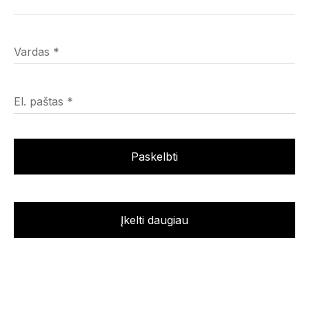
Vardas
*
El. paštas
*
Įkelti daugiau
Deja Vu