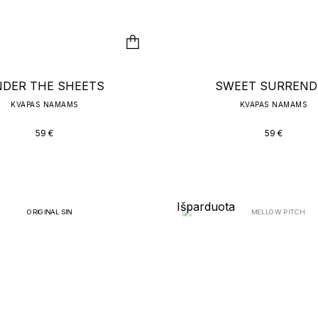
DER THE SHEETS
SWEET SURREND
KVAPAS NAMAMS
KVAPAS NAMAMS
59
€
59
€
EMPLE OF SENSUS
ALL EYES ON S
PERFUME OIL
KŪNO ŠVEITIKLIS + KŪNO
55
€
59
€
89
€
Išparduota