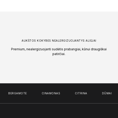
AUKŠTOS KOKYBĖS NEALERGIZUOJANTYS ALIEJAI
Premium, nealergizuojanti sudėtis prabangiai, kūnui draugiškai
patirčiai.
BERGAMOTĖ
CINAMONAS
CITRINA
DŪMAI