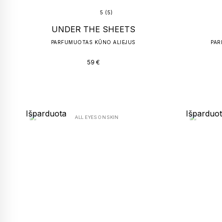
5 (5)
UNDER THE SHEETS
PARFUMUOTAS KŪNO ALIEJUS
PAR
59
€
Išparduota
Išparduo