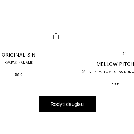
ORIGINAL SIN
5 (1)
KVAPAS NAMAMS
MELLOW PITC
ŽĖRINTIS PARFUMUOTAS KŪNO
59
€
59
€
Rodyti daugiau