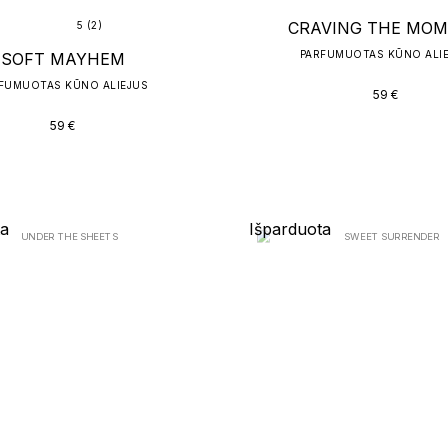
CRAVING THE MO
5 (2)
PARFUMUOTAS KŪNO ALI
SOFT MAYHEM
FUMUOTAS KŪNO ALIEJUS
59
€
UNDER THE SHE
5 (1)
59
€
PERFUME OIL
INCOGNITO
PERFUME OIL
59
€
59
€
ta
Išparduota
Išparduota