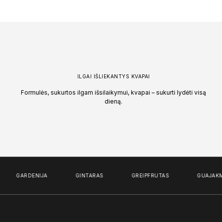
ILGAI IŠLIEKANTYS KVAPAI
Formulės, sukurtos ilgam išsilaikymui, kvapai – sukurti lydėti visą
dieną.
GARDENIJA
GINTARAS
GREIPFRUTAS
GUAJAKMED