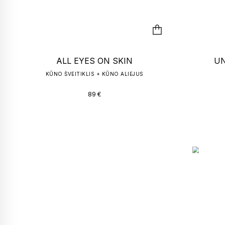
ALL EYES ON SKIN
UN
KŪNO ŠVEITIKLIS + KŪNO ALIEJUS
89
€
T
Within The
Walls