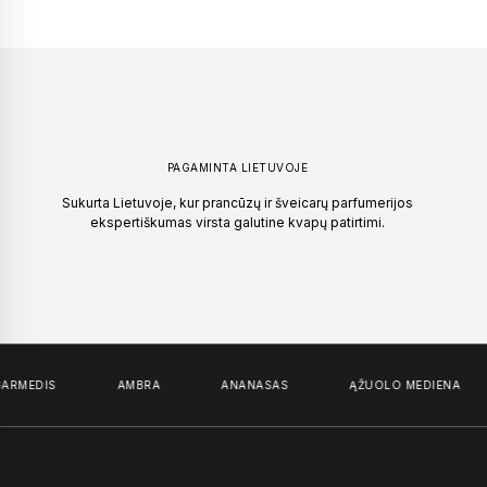
PAGAMINTA LIETUVOJE
Sukurta Lietuvoje, kur prancūzų ir šveicarų parfumerijos
ekspertiškumas virsta galutine kvapų patirtimi.
MEDIS
AMBRA
ANANASAS
ĄŽUOLO MEDIENA