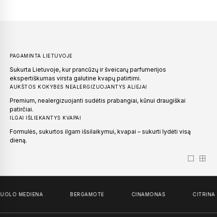
PILNO DYDŽIO KVEPALŲ BUTELIUKAI
KVAPAS NA
50
€
–
100
€
149
€
59
€
PAGAMINTA LIETUVOJE
Sukurta Lietuvoje, kur prancūzų ir šveicarų parfumerijos
ekspertiškumas virsta galutine kvapų patirtimi.
AUKŠTOS KOKYBĖS NEALERGIZUOJANTYS ALIEJAI
Premium, nealergizuojanti sudėtis prabangiai, kūnui draugiškai
patirčiai.
ILGAI IŠLIEKANTYS KVAPAI
Formulės, sukurtos ilgam išsilaikymui, kvapai – sukurti lydėti visą
dieną.
UOLO MEDIENA
BERGAMOTĖ
CINAMONAS
CITRINA