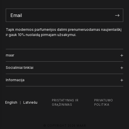
Tapk modernios parfumerijos dalimi prenumeruodamas naujienlaiškį
ir gauk 10% nuolaidą pirmajam užsakymui.
maar
Kvepalai
Socialiniai tinklai
Užrašai
Instagram
Informacija
Naratyvas
Facebook
Pristatymas ir grąžinimas
PRISTATYMAS IR
PRIVATUMO
English
TikTok
Latviešu
Įmonė
GRĄŽINIMAS
POLITIKA
Pinterest
Privatumo politika
© COPYRIGHT 2026 MAAR
Duomenų rinkimas ir saugojimas