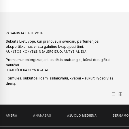
PILNO DYDŽIO KVEPALŲ BUTELIUKAI
KVAPAS NA
50
€
–
100
€
149
€
59
€
PAGAMINTA LIETUVOJE
Sukurta Lietuvoje, kur prancūzų ir šveicarų parfumerijos
ekspertiškumas virsta galutine kvapų patirtimi.
AUKŠTOS KOKYBĖS NEALERGIZUOJANTYS ALIEJAI
Premium, nealergizuojanti sudėtis prabangiai, kūnui draugiškai
patirčiai.
ILGAI IŠLIEKANTYS KVAPAI
Formulės, sukurtos ilgam išsilaikymui, kvapai – sukurti lydėti visą
dieną.
AMBRA
ANANASAS
ĄŽUOLO MEDIENA
BERGAMO