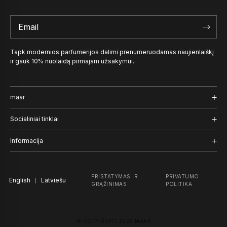
Tapk modernios parfumerijos dalimi prenumeruodamas naujienlaiškį
ir gauk 10% nuolaidą pirmajam užsakymui.
maar
Kvepalai
Socialiniai tinklai
Užrašai
Instagram
Informacija
Naratyvas
Facebook
Pristatymas ir grąžinimas
PRISTATYMAS IR
PRIVATUMO
English
TikTok
Latviešu
Įmonė
GRĄŽINIMAS
POLITIKA
Pinterest
Privatumo politika
© COPYRIGHT 2026 MAAR
Duomenų rinkimas ir saugojimas